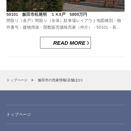
50101 飯田市松尾明 １Ｋ8戸 5800万円
間取り（各戸）間取り（全体）駐車場レイアウト地図種別・物
件番号・建物用途・階数販売価格売家（仲介）・50101・長野
県飯田市松尾明・共同住宅・2階建５８，０００，０００円（土
地：1500、建物：4300）仲介手数料（税込）土地面積（坪換
READ MORE
算）１，９８０，０００円418.28㎡（126.5坪）建物床面積...
トップページ
飯田市の売家情報(店舗ほか)
トップページ